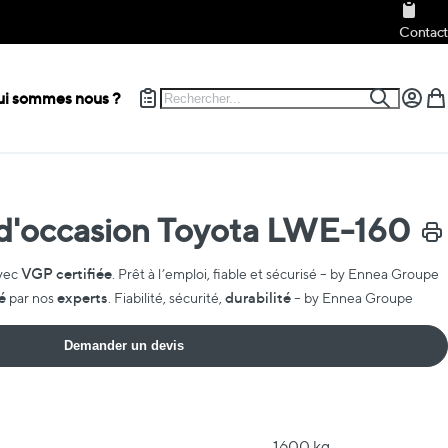
Contact
Rechercher
i sommes nous ?
Recherch
Mon c
Mon
 d'occasion Toyota LWE-160
Impr
VGP certifiée
vec
. Prêt à l’emploi, fiable et sécurisé – by Ennea Groupe
é
experts
durabilité
par nos
. Fiabilité, sécurité,
– by Ennea Groupe
Demander un devis
1600 kg