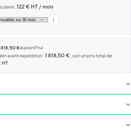
122
€ HT
/
mois
culaire :
1 818,50 €
aujourd'hui
1 818,50 €
gler avant expédition :
, soit un prix total de
€ HT