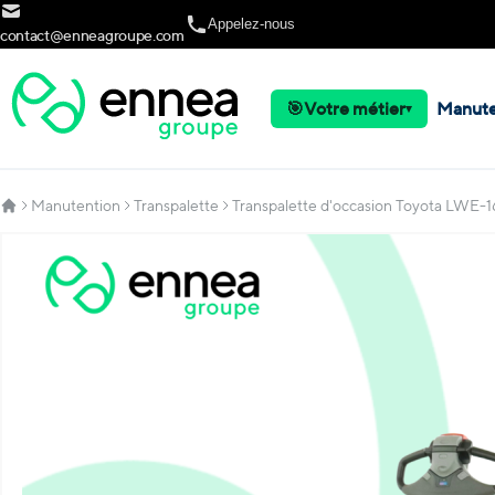
Allez au contenu
Appelez-nous
contact@enneagroupe.com
🎯
Votre métier
Manute
▾
Manutention
Transpalette
Transpalette d'occasion Toyota LWE-