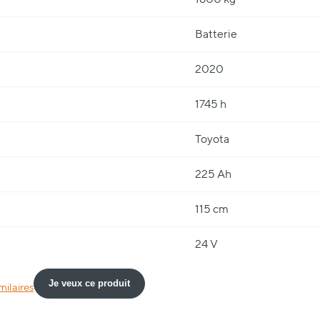
Batterie
2020
1745 h
Toyota
225 Ah
115 cm
24 V
Je veux ce produit
milaires