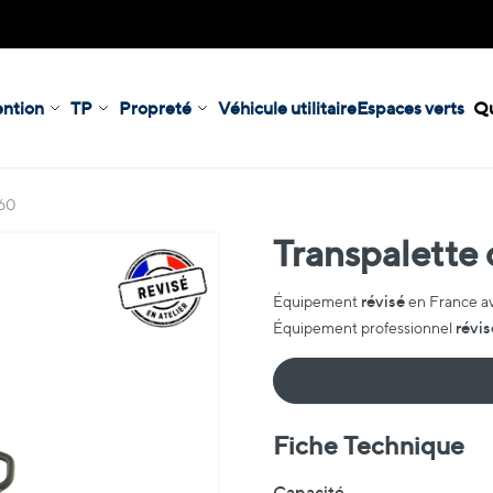
ntion
TP
Propreté
Véhicule utilitaire
Espaces verts
Qu
160
Transpalette
révisé
Équipement
en France a
révis
Équipement professionnel
Fiche Technique
Fiche Technique
Capacité