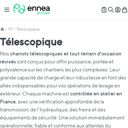
Allez au contenu
Basculer la navigation
Mon c
Mon
Recherch
TP
Télescopique
Télescopique
Nos
chariots télescopiques et tout terrain d’occasion
révisés
sont conçus pour offrir puissance, portée et
polyvalence sur les chantiers les plus complexes. Leur
grande capacité de charge et leur robustesse en font des
alliés indispensables pour vos opérations de levage en
extérieur. Chaque machine est
contrôlée en atelier en
France
, avec une vérification approfondie de la
transmission, de l’hydraulique, des freins et des
équipements de sécurité. Une solution immédiatement
opérationnelle, fiable et conforme aux attentes du