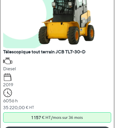
Télescopique tout terrain JCB TLT-30-D
Diesel
2019
6056 h
35 220,00
€ HT
1 157
/
€ HT
mois sur 36 mois