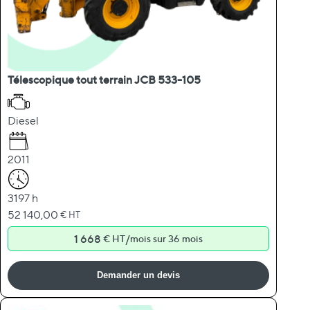
Télescopique tout terrain JCB 533-105
Diesel
2011
3197 h
52 140,00
€ HT
1 668
/
€ HT
mois sur 36 mois
Demander un devis