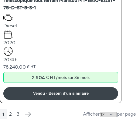
Télescopique tout terrain Manitou MT-1840-EASY-
75-D-ST-5-S-1
Diesel
2020
2074 h
78 240,00
€ HT
2 504
/
€ HT
mois sur 36 mois
Vendu - Besoin d'un similaire
1
2
3
Afficher
par page
Page
Vous lisez actuellement la page
Page
Page
Page
Suivant