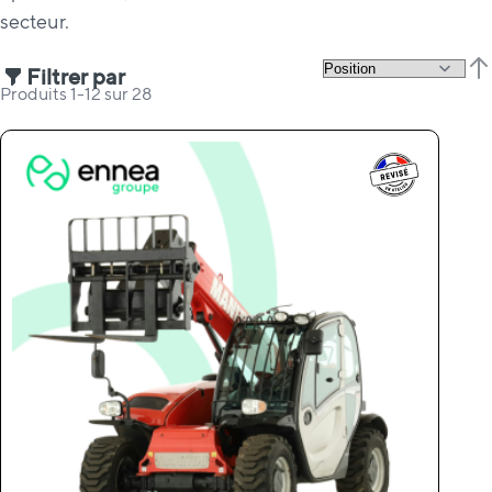
secteur.
Filtrer par
Par
Produits
1
-
12
sur
28