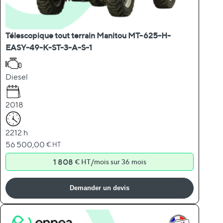
Télescopique tout terrain Manitou MT-625-H-
EASY-49-K-ST-3-A-S-1
Diesel
2018
2212 h
56 500,00
€ HT
1 808
/
€ HT
mois sur 36 mois
Demander un devis