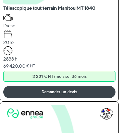
Télescopique tout terrain Manitou MT 1840
Diesel
2016
2838 h
69 420,00
€ HT
2 221
/
€ HT
mois sur 36 mois
Demander un devis