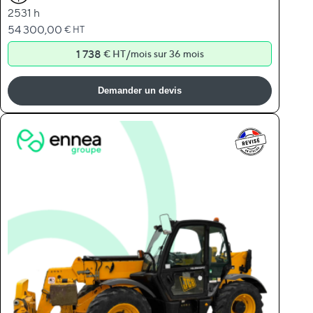
2531 h
54 300,00
€ HT
1 738
/
€ HT
mois sur 36 mois
Demander un devis