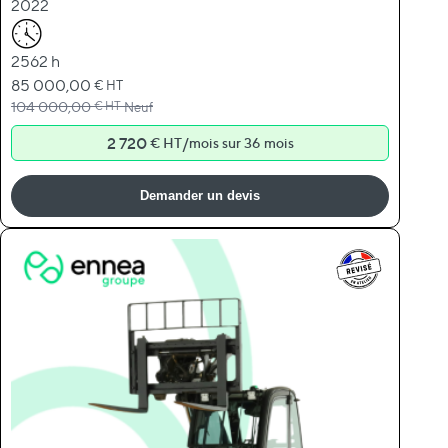
2022
2562 h
Prix Spécial
85 000,00
€ HT
Prix normal
104 000,00
€ HT
Neuf
2 720
/
€ HT
mois sur 36 mois
Demander un devis