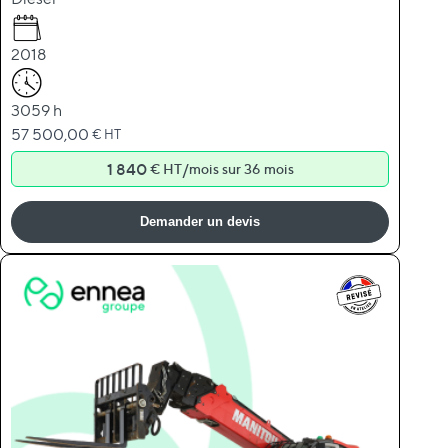
2018
3059 h
57 500,00
€ HT
1 840
/
€ HT
mois sur 36 mois
Demander un devis