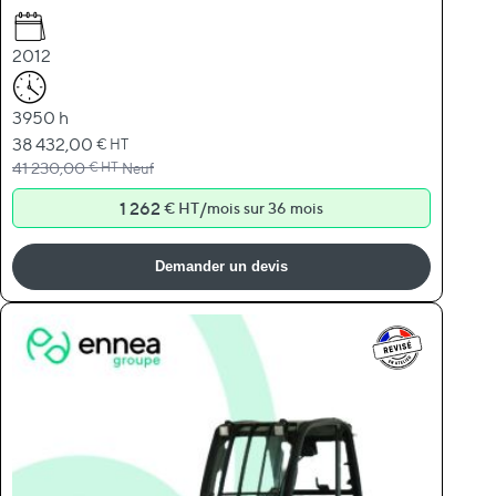
2012
3950 h
Prix Spécial
38 432,00
€ HT
Prix normal
41 230,00
€ HT
Neuf
1 262
/
€ HT
mois sur 36 mois
Demander un devis