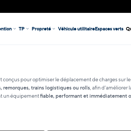
ntion
TP
Propreté
Véhicule utilitaire
Espaces verts
Qu
t conçus pour optimiser le déplacement de charges sur les 
, remorques, trains logistiques ou rolls
, afin d’améliorer
ant un équipement
fiable, performant et immédiatement 