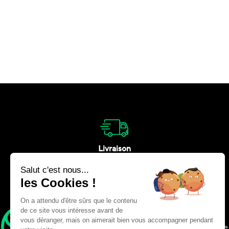
Livraison
Nous vous livrons en France et à
l’étranger
Adresse
575 Av. George