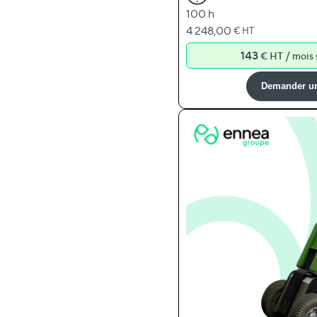
100 h
4 248,00
€ HT
143
/
€ HT
mois 
Demander un