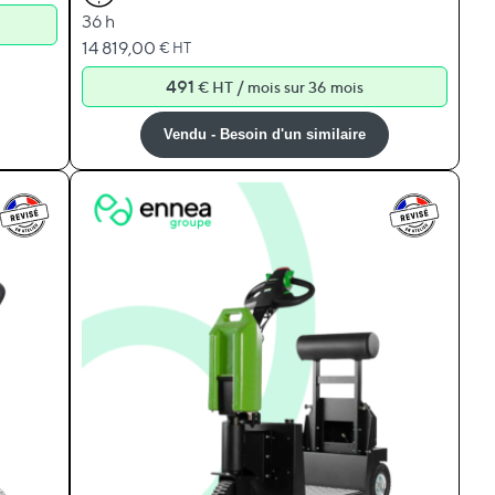
36 h
14 819,00
€ HT
491
/
€ HT
mois sur 36 mois
Vendu - Besoin d'un similaire