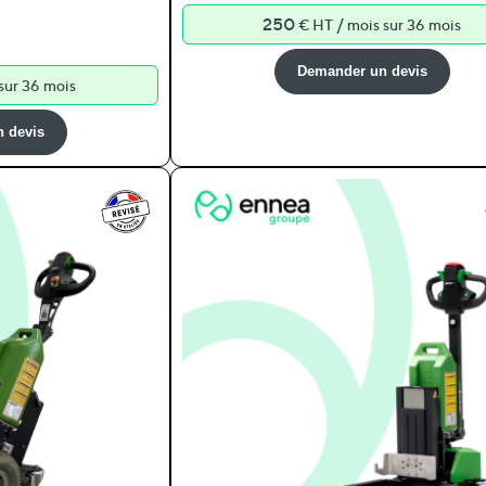
250
/
€ HT
mois sur 36 mois
Demander un devis
sur 36 mois
 devis