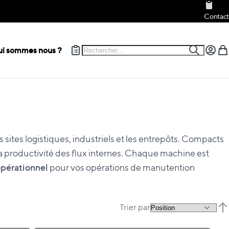
Contact
Rechercher
i sommes nous ?
Recherch
Mon c
Mon
sites logistiques, industriels et les entrepôts. Compacts
 la productivité des flux internes. Chaque machine est
opérationnel
pour vos opérations de manutention
Trier par
Par