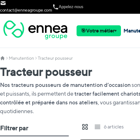
Allez au contenu
Appelez-nous
contact@enneagroupe.com
🎯
Votre métier
Manute
▾
Manutention
Tracteur pousseur
Tracteur pousseur
Nos tracteurs pousseurs de manutention d’occasion
son
et puissants, ils permettent de
tracter facilement chariots
contrôlée et préparée dans nos ateliers
, vous garantiss
quotidiennes.
6
articles
Filtrer par
Afficher en
Grille
Liste