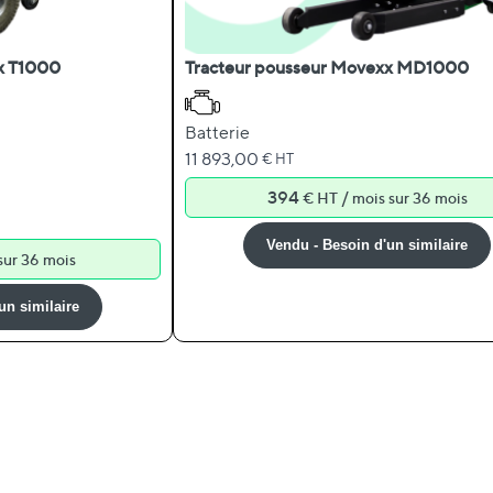
x T1000
Tracteur pousseur Movexx MD1000
Batterie
11 893,00
€ HT
394
/
€ HT
mois sur 36 mois
Vendu - Besoin d'un similaire
sur 36 mois
un similaire