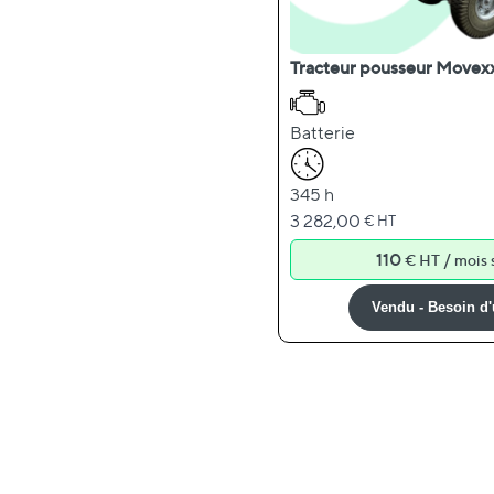
Tracteur pousseur Movex
Batterie
345 h
3 282,00
€ HT
110
/
€ HT
mois 
Vendu - Besoin d'