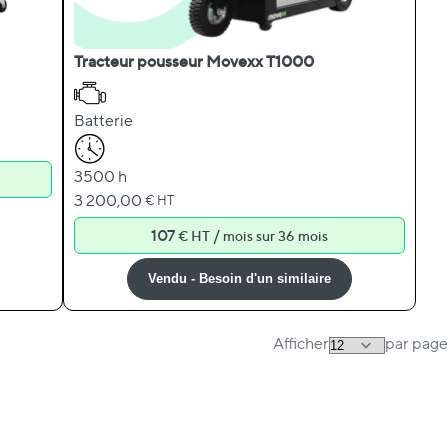
Tracteur pousseur Movexx T1000
Batterie
3500 h
3 200,00
€ HT
107
/
€ HT
mois sur 36 mois
Vendu - Besoin d'un similaire
Afficher
par page