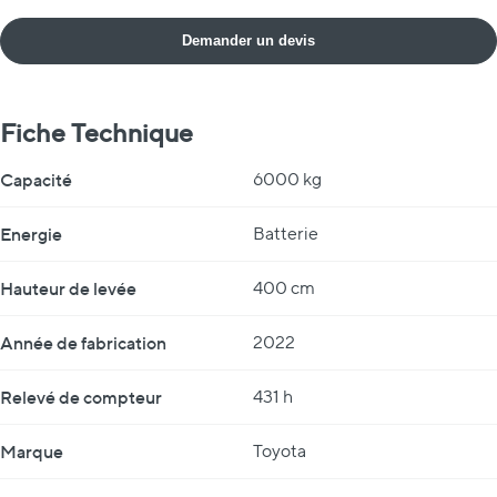
Demander un devis
Fiche Technique
Fiche Technique
Capacité
6000 kg
Energie
Batterie
Hauteur de levée
400 cm
Année de fabrication
2022
Relevé de compteur
431 h
Marque
Toyota