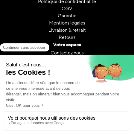
Politique de confidentialité
CGV
Garantie
Mentions légales
Livraison & retrait
Retours
Votre espace
Contactez nous
Mon compte
Suivi de commande
FAQ
A propos
Le reconditionnement
Reconditionnement & CO₂
Guides et conseils