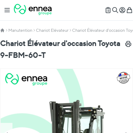
Allez au contenu
Basculer la navigation
Mon c
Mon
Recherch
Manutention
Chariot Elévateur
Chariot Élévateur d'occasion T
Chariot Élévateur d'occasion Toyota
Impr
9-FBM-60-T