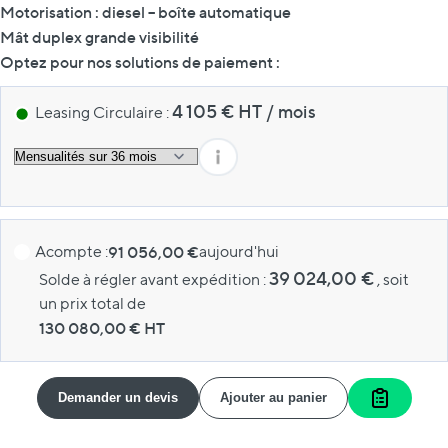
Motorisation : diesel – boîte automatique
Mât duplex grande visibilité
Optez pour nos solutions de paiement :
4 105
€ HT
/
mois
Leasing Circulaire :
Acompte :
91 056,00 €
aujourd'hui
39 024,00 €
Solde à régler avant expédition :
, soit
un prix total de
130 080,00
€ HT
Demander un devis
Ajouter au panier
Ajouter a