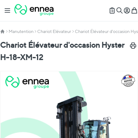
Allez au contenu
Basculer la navigation
Mon c
Mon
Recherch
Manutention
Chariot Elévateur
Chariot Élévateur d'occasion Hy
Chariot Élévateur d'occasion Hyster
Impr
H-18-XM-12