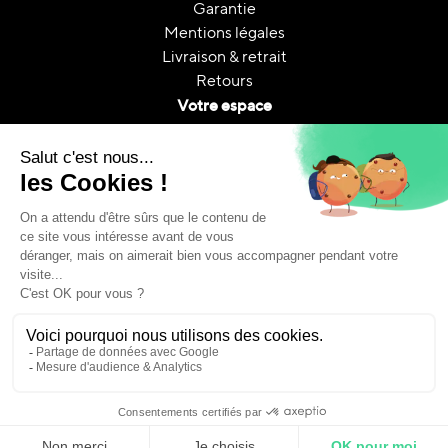
Garantie
Mentions légales
Livraison & retrait
Retours
Votre espace
Contactez nous
Mon compte
Suivi de commande
FAQ
A propos
Le reconditionnement
Reconditionnement & CO₂
Guides et conseils
Copyright © Ennea Groupe. 2025 • Tous droits réservés.
Calendly | Fixez un créneau
Rappelez-moi