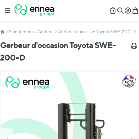
Allez au contenu
Basculer la navigation
Mon c
Mon
Recherch
Manutention
Gerbeur
Gerbeur d'occasion Toyota SWE-200-D
Gerbeur d'occasion Toyota SWE-
Impr
200-D