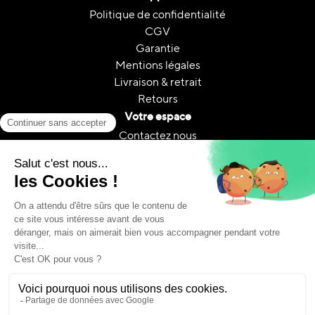
Politique de confidentialité
CGV
Garantie
Mentions légales
Livraison & retrait
Retours
Votre espace
Contactez nous
Mon compte
Suivi de commande
FAQ
A propos
Le reconditionnement
Reconditionnement & CO₂
Guides et conseils