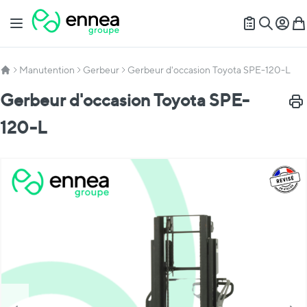
Allez au contenu
Basculer la navigation
Mon c
Mon
Recherch
Manutention
Gerbeur
Gerbeur d'occasion Toyota SPE-120-L
Gerbeur d'occasion Toyota SPE-
Impr
120-L