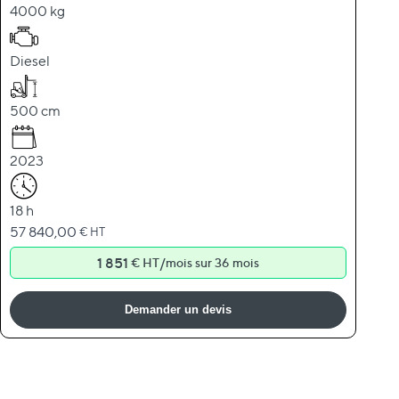
4000 kg
Diesel
500 cm
2023
18 h
57 840,00
€ HT
1 851
/
€ HT
mois sur 36 mois
Demander un devis