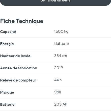
Demander un devis
Fiche Technique
Fiche Technique
Capacité
1600 kg
Energie
Batterie
Hauteur de levée
384 cm
Année de fabrication
2019
Relevé de compteur
44 h
Marque
Still
Batterie
205 Ah