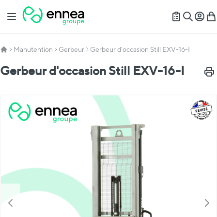
Allez au contenu
Basculer la navigation
Mon c
Mon
Recherch
Manutention
Gerbeur
Gerbeur d'occasion Still EXV-16-I
Gerbeur d'occasion Still EXV-16-I
Impr