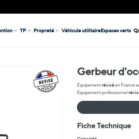
ntion
TP
Propreté
Véhicule utilitaire
Espaces verts
Qu
Gerbeur d'o
révisé
Équipement
en France a
révis
Équipement professionnel
Fiche Technique
Fiche Technique
Capacité