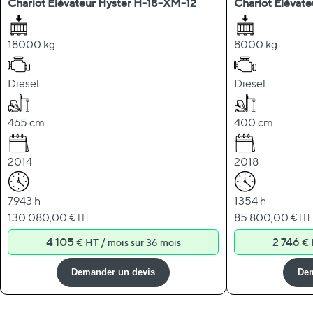
Chariot Élévateur Hyster H-18-XM-12
Chariot Élévat
18000 kg
8000 kg
Diesel
Diesel
465 cm
400 cm
2014
2018
7943 h
1354 h
130 080,00
85 800,00
€ HT
€ HT
4 105
/
2 746
€ HT
mois sur 36 mois
€
Demander un devis
Dem