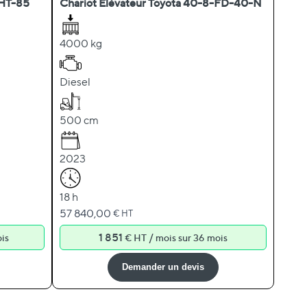
MHT-85
Chariot Élévateur Toyota 40-8-FD-40-N
4000 kg
Diesel
500 cm
2023
18 h
57 840,00
€ HT
1 851
/
is
€ HT
mois sur 36 mois
Demander un devis