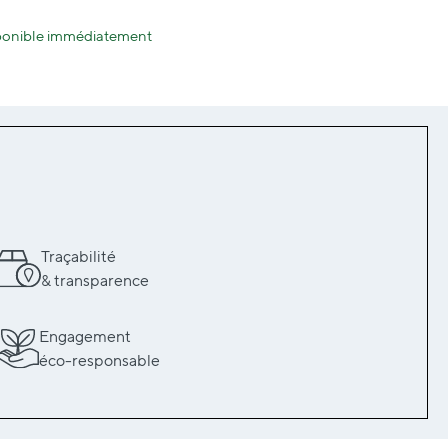
sponible immédiatement
Traçabilité
& transparence
Engagement
éco-responsable