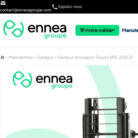
Allez au contenu
Appelez-nous
contact@enneagroupe.com
🎯
Votre métier
Manute
▾
Manutention
Gerbeur
Gerbeur d'occasion Toyota SPE-200-D