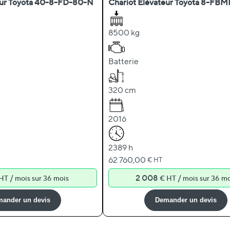
eur Toyota 40-8-FD-80-N
Chariot Élévateur Toyota 8-FB
8500 kg
Batterie
320 cm
2016
2389 h
62 760,00
€ HT
/
2 008
/
 HT
mois sur 36 mois
€ HT
mois sur 36 mo
ander un devis
Demander un devis