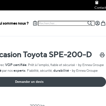
Contact
Rechercher
i sommes nous ?
Recherch
Mon c
Mon
ccasion Toyota SPE-200-D
Impr
VGP certifiée
vec
. Prêt à l’emploi, fiable et sécurisé – by Ennea Groupe
é
experts
durabilité
par nos
. Fiabilité, sécurité,
– by Ennea Groupe
Demander un devis
2000 kg