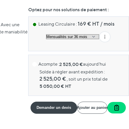
Optez pour nos solutions de paiement :
169
€ HT
/
mois
Leasing Circulaire :
. Avec une
nte maniabilité
Acompte :
2 525,00 €
aujourd'hui
Solde à régler avant expédition :
2 525,00 €
, soit un prix total de
5 050,00
€ HT
Demander un devis
Ajouter au panier
Ajout