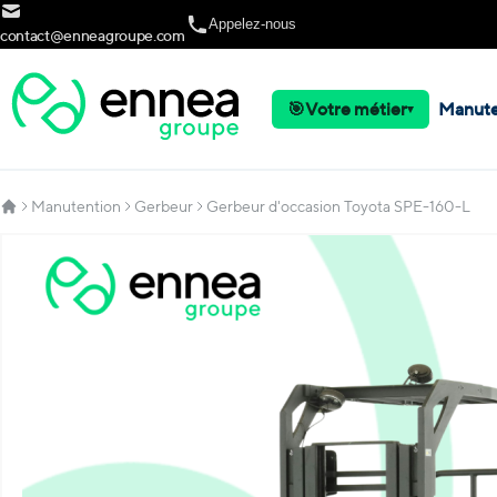
Allez au contenu
Appelez-nous
contact@enneagroupe.com
🎯
Votre métier
Manute
▾
Manutention
Gerbeur
Gerbeur d'occasion Toyota SPE-160-L