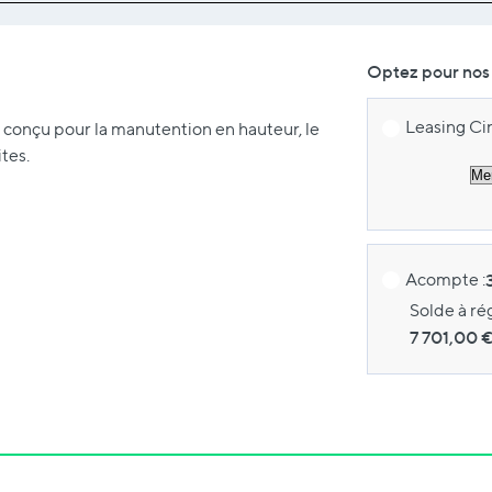
Optez pour nos 
Leasing Cir
 conçu pour la manutention en hauteur, le
ites.
Acompte :
Solde à ré
7 701,00
€