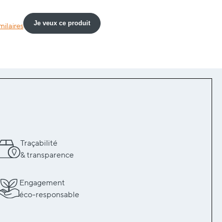
Je veux ce produit
milaires
Traçabilité
& transparence
Engagement
éco-responsable