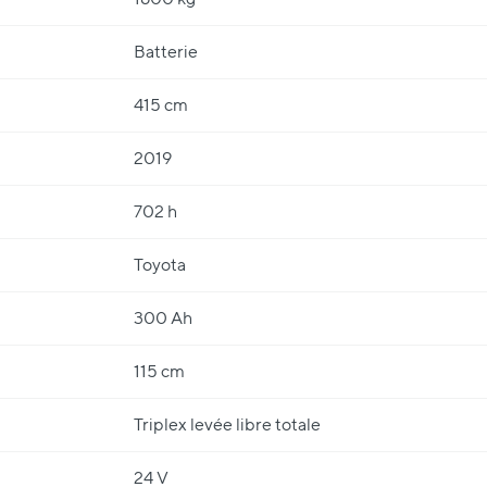
Batterie
415 cm
2019
702 h
Toyota
300 Ah
115 cm
Triplex levée libre totale
24 V