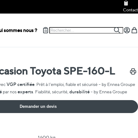
Contact
Rechercher
i sommes nous ?
Recherch
Mon c
Mon
casion Toyota SPE-160-L
Impr
VGP certifiée
vec
. Prêt à l’emploi, fiable et sécurisé – by Ennea Groupe
é
experts
durabilité
par nos
. Fiabilité, sécurité,
– by Ennea Groupe
Demander un devis
1600 kg