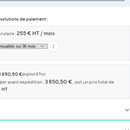
solutions de paiement :
255
€ HT
/
mois
culaire :
3 850,50 €
aujourd'hui
3 850,50 €
gler avant expédition :
, soit un prix total de
 HT