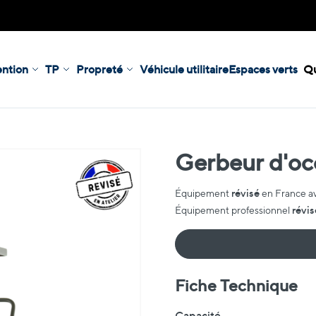
ntion
TP
Propreté
Véhicule utilitaire
Espaces verts
Qu
Gerbeur d'oc
révisé
Équipement
en France a
révis
Équipement professionnel
Fiche Technique
Fiche Technique
Capacité