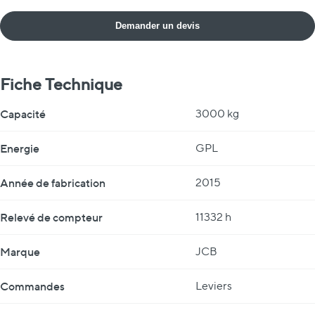
Demander un devis
Fiche Technique
Fiche Technique
Capacité
3000 kg
Energie
GPL
Année de fabrication
2015
Relevé de compteur
11332 h
Marque
JCB
Commandes
Leviers