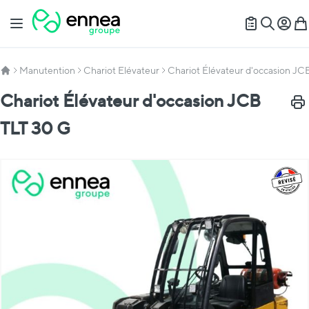
Allez au contenu
Basculer la navigation
Mon c
Mon
Recherch
Manutention
Chariot Elévateur
Chariot Élévateur d'occasion JC
Chariot Élévateur d'occasion JCB
Impr
TLT 30 G