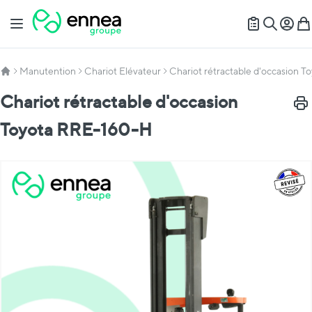
Allez au contenu
Basculer la navigation
Mon c
Mon
Recherch
Manutention
Chariot Elévateur
Chariot rétractable d'occasion 
Chariot rétractable d'occasion
Impr
Toyota RRE-160-H