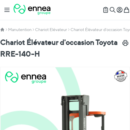
Allez au contenu
Basculer la navigation
Mon c
Mon
Recherch
Manutention
Chariot Elévateur
Chariot Élévateur d'occasion T
Chariot Élévateur d'occasion Toyota
Impr
RRE-140-H