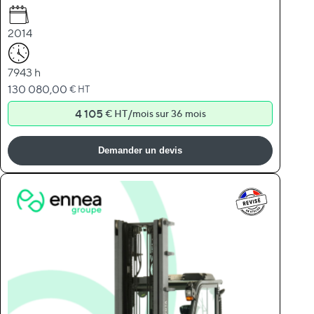
2014
7943 h
130 080,00
€ HT
4 105
/
€ HT
mois sur 36 mois
Demander un devis