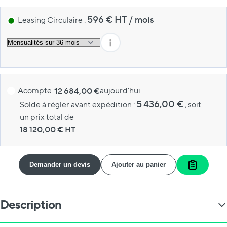
596
€ HT
/
mois
Leasing Circulaire :
Acompte :
12 684,00 €
aujourd'hui
5 436,00 €
Solde à régler avant expédition :
, soit
un prix total de
18 120,00
€ HT
Demander un devis
Ajouter au panier
Ajouter a
Description