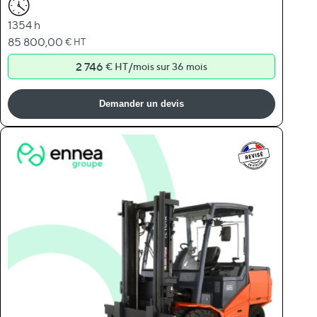
1354 h
85 800,00
€ HT
2 746
/
€ HT
mois sur 36 mois
Demander un devis