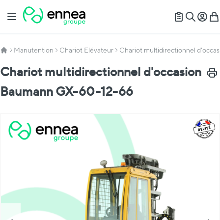
Allez au contenu
Basculer la navigation
Mon c
Mon
Recherch
Manutention
Chariot Elévateur
Chariot multidirectionnel d'oc
Chariot multidirectionnel d'occasion
Impr
Baumann GX-60-12-66