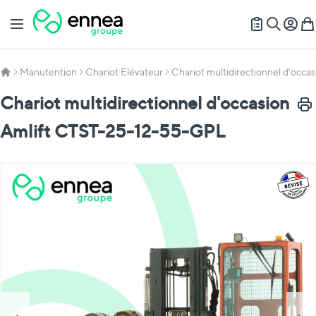
Allez au contenu
Basculer la navigation
Mon c
Mon
Recherch
Manutention
Chariot Elévateur
Chariot multidirectionnel d'occ
Chariot multidirectionnel d'occasion
Impr
Amlift CTST-25-12-55-GPL