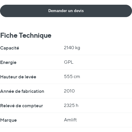
Demander un devis
Fiche Technique
Fiche Technique
Capacité
2140 kg
Energie
GPL
Hauteur de levée
555 cm
Année de fabrication
2010
Relevé de compteur
2325 h
Marque
Amlift