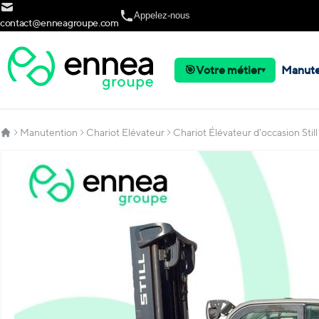
Allez au contenu
Appelez-nous
contact@enneagroupe.com
🎯
Votre métier
Manute
▾
Manutention
Chariot Elévateur
Chariot Élévateur d'occasion Sti