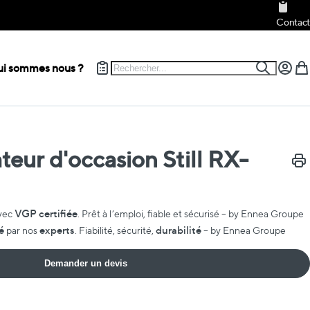
Contact
Rechercher
i sommes nous ?
Recherch
Mon c
Mon
teur d'occasion Still RX-
Impr
VGP certifiée
vec
. Prêt à l’emploi, fiable et sécurisé – by Ennea Groupe
é
experts
durabilité
par nos
. Fiabilité, sécurité,
– by Ennea Groupe
Demander un devis