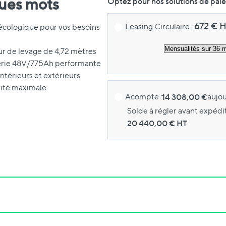
ques mots
Optez pour nos solutions de pai
672
€ 
Leasing Circulaire :
t écologique pour vos besoins
ur de levage de 4,72 mètres
terie 48V/775Ah performante
ntérieurs et extérieurs
vité maximale
Acompte :
14 308,00 €
aujou
Solde à régler avant expédit
20 440,00
€ HT