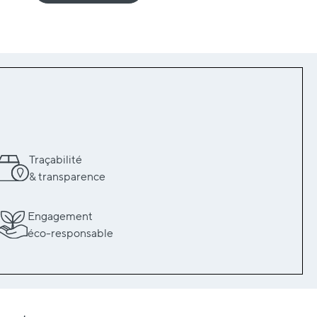
Traçabilité
& transparence
Engagement
éco-responsable