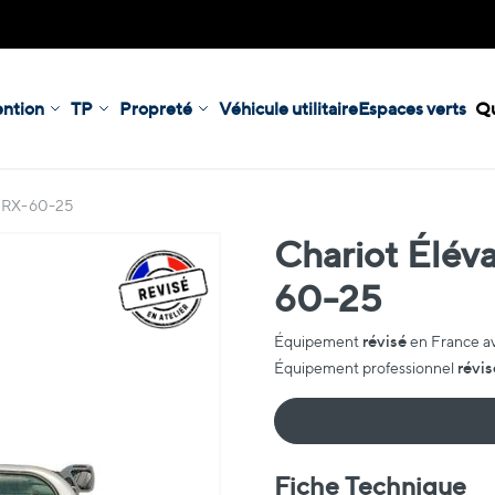
ntion
TP
Propreté
Véhicule utilitaire
Espaces verts
Qu
ll RX-60-25
Chariot Éléva
60-25
révisé
Équipement
en France a
révis
Équipement professionnel
Fiche Technique