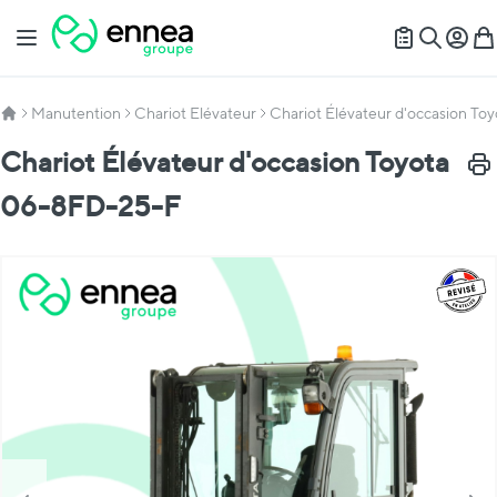
Allez au contenu
Basculer la navigation
Mon c
Mon
Recherch
Manutention
Chariot Elévateur
Chariot Élévateur d'occasion T
Chariot Élévateur d'occasion Toyota
Impr
06-8FD-25-F