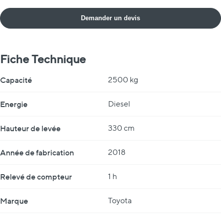
Demander un devis
Fiche Technique
Fiche Technique
Capacité
2500 kg
Energie
Diesel
Hauteur de levée
330 cm
Année de fabrication
2018
Relevé de compteur
1 h
Marque
Toyota