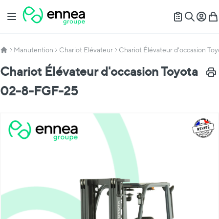
Allez au contenu
Basculer la navigation
Mon c
Mon
Recherch
Manutention
Chariot Elévateur
Chariot Élévateur d'occasion T
Chariot Élévateur d'occasion Toyota
Impr
02-8-FGF-25