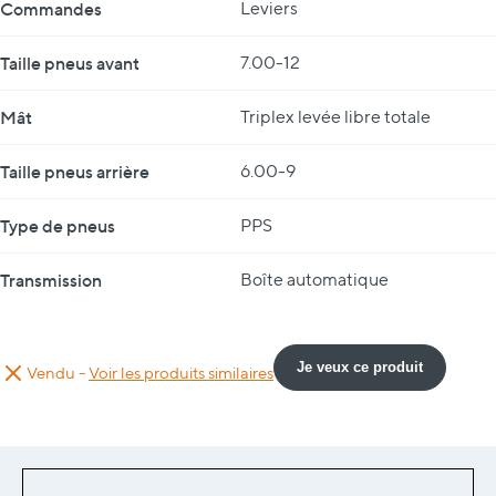
Commandes
Leviers
Taille pneus avant
7.00-12
Mât
Triplex levée libre totale
Taille pneus arrière
6.00-9
Type de pneus
PPS
Transmission
Boîte automatique
Je veux ce produit
Vendu -
Voir les produits similaires