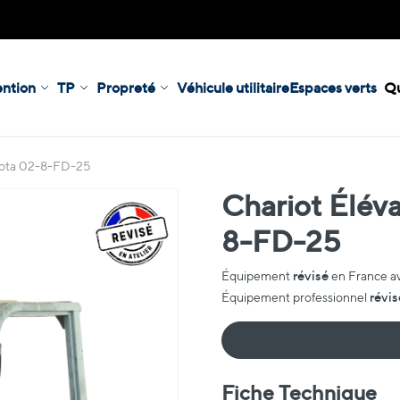
ntion
TP
Propreté
Véhicule utilitaire
Espaces verts
Qu
oyota 02-8-FD-25
Chariot Éléva
8-FD-25
révisé
Équipement
en France a
révis
Équipement professionnel
Fiche Technique