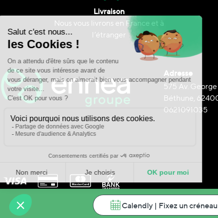
Livraison
Nous vous livrons en France et à
l’étranger
Adresse
575 Av. George
Béthune, 6240
0621091035
Calendly | Fixez un créneau