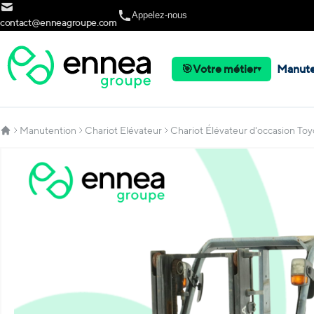
Allez au contenu
Appelez-nous
contact@enneagroupe.com
🎯
Votre métier
Manute
▾
Manutention
Chariot Elévateur
Chariot Élévateur d'occasion T