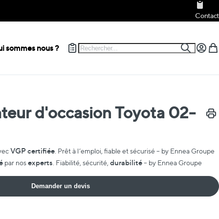
Contact
Rechercher
i sommes nous ?
Recherch
Mon c
Mon
teur d'occasion Toyota 02-
Impr
VGP certifiée
vec
. Prêt à l’emploi, fiable et sécurisé – by Ennea Groupe
é
experts
durabilité
par nos
. Fiabilité, sécurité,
– by Ennea Groupe
Demander un devis