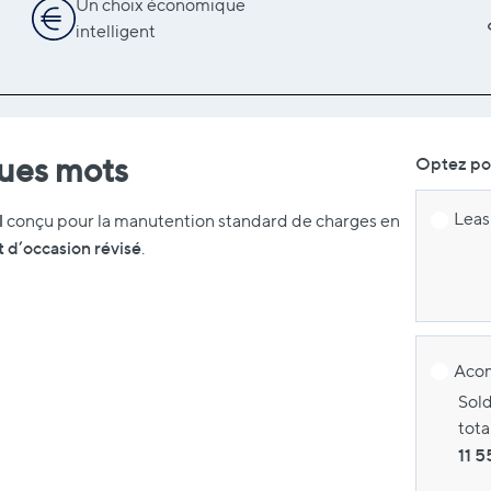
Un choix économique
intelligent
ques mots
Optez pou
Leasi
l
conçu pour la manutention standard de charges en
d’occasion révisé
.
Acom
Sold
tota
11 