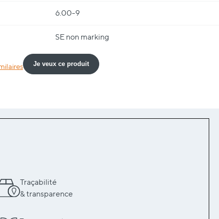
6.00-9
SE non marking
Je veux ce produit
milaires
Traçabilité
& transparence