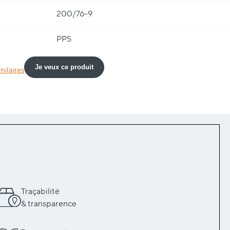
200/76-9
PPS
Je veux ce produit
milaires
Traçabilité
& transparence