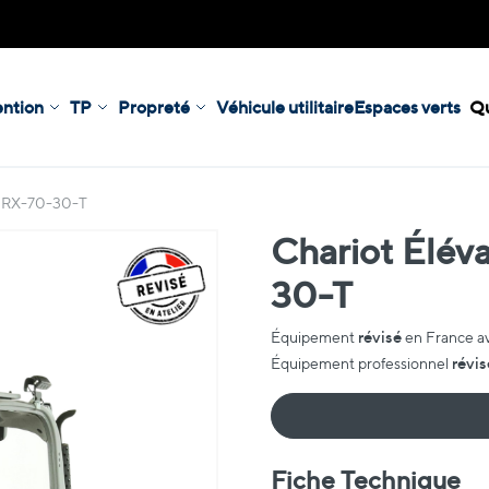
ntion
TP
Propreté
Véhicule utilitaire
Espaces verts
Qu
ll RX-70-30-T
Chariot Éléva
30-T
révisé
Équipement
en France a
révis
Équipement professionnel
Fiche Technique