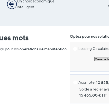
Un choix économique
intelligent
ques mots
Optez pour nos soluti
Leasing Circulaire
opérations de manutention
çu pour les
Acompte :
10 825
Solde à régler av
15 465,00
€ HT