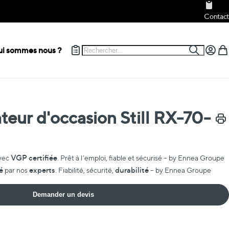
Contact
Rechercher
i sommes nous ?
Recherch
Mon c
Mon
teur d'occasion Still RX-70-
Impr
VGP certifiée
vec
. Prêt à l’emploi, fiable et sécurisé – by Ennea Groupe
é
experts
durabilité
par nos
. Fiabilité, sécurité,
– by Ennea Groupe
Demander un devis