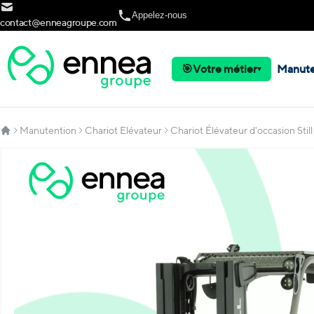
Allez au contenu
Appelez-nous
contact@enneagroupe.com
🎯
Votre métier
Manute
▾
Manutention
Chariot Elévateur
Chariot Élévateur d'occasion Sti