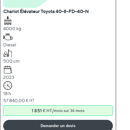
Chariot Élévateur Toyota 40-8-FD-40-N
4000 kg
Diesel
500 cm
2023
18 h
57 840,00
€ HT
1 851
/
€ HT
mois sur 36 mois
Demander un devis