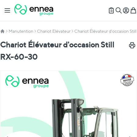
Allez au contenu
Basculer la navigation
Mon c
Mon
Recherch
Manutention
Chariot Elévateur
Chariot Élévateur d'occasion Sti
Chariot Élévateur d'occasion Still
Impr
RX-60-30