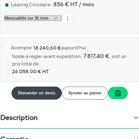
856
€ HT
/
mois
Leasing Circulaire :
Acompte :
18 240,60 €
aujourd'hui
7 817,40 €
Solde à régler avant expédition :
, soit un
prix total de
26 058,00
€ HT
Demander un devis
Ajouter au panier
Ajouter a
Description