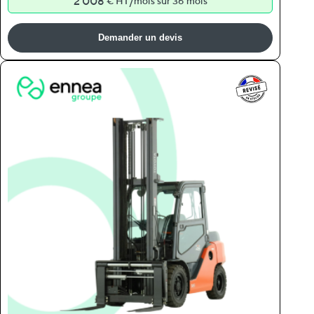
2 008
/
€ HT
mois sur 36 mois
Demander un devis