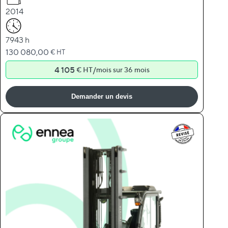
2014
7943 h
130 080,00
€ HT
4 105
/
€ HT
mois sur 36 mois
Demander un devis