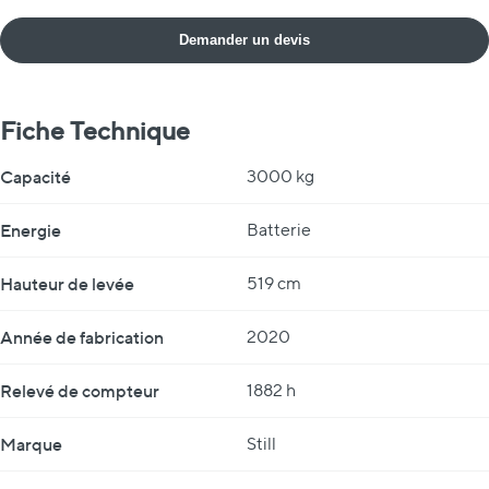
Demander un devis
Fiche Technique
Fiche Technique
Capacité
3000 kg
Energie
Batterie
Hauteur de levée
519 cm
Année de fabrication
2020
Relevé de compteur
1882 h
Marque
Still