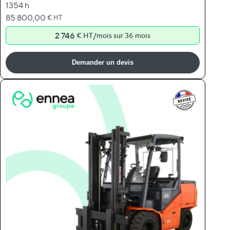
1354 h
85 800,00
€ HT
2 746
/
€ HT
mois sur 36 mois
Demander un devis