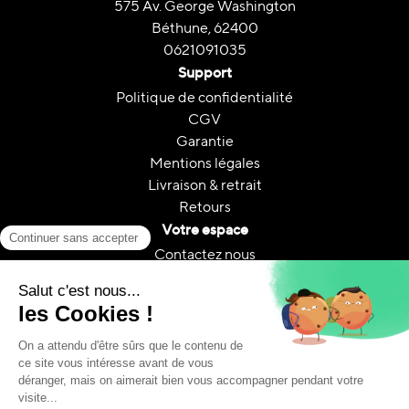
575 Av. George Washington
Béthune, 62400
0621091035
Support
Politique de confidentialité
CGV
Garantie
Mentions légales
Livraison & retrait
Retours
Votre espace
Contactez nous
Mon compte
Suivi de commande
FAQ
A propos
Le reconditionnement
Reconditionnement & CO₂