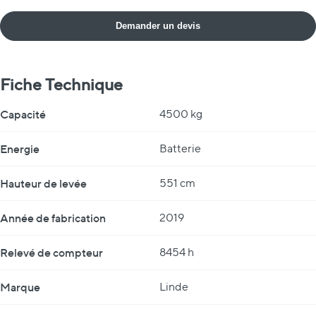
Demander un devis
Fiche Technique
Fiche Technique
Capacité
4500 kg
Energie
Batterie
Hauteur de levée
551 cm
Année de fabrication
2019
Relevé de compteur
8454 h
Marque
Linde