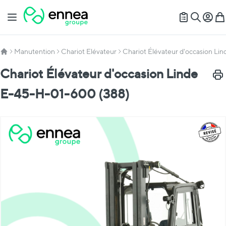
Allez au contenu
Basculer la navigation
Mon c
Mon
Recherch
Manutention
Chariot Elévateur
Chariot Élévateur d'occasion L
Chariot Élévateur d'occasion Linde
Impr
E-45-H-01-600 (388)