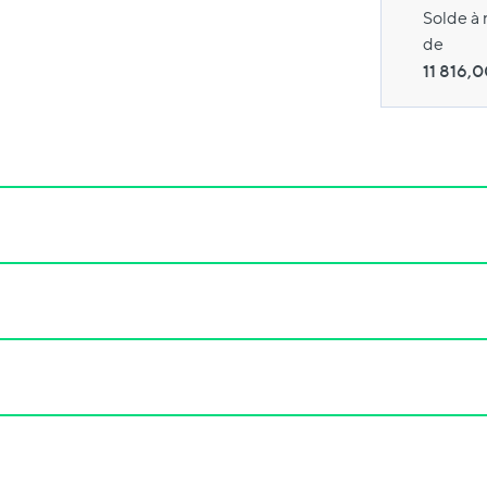
Solde à 
de
11 816,