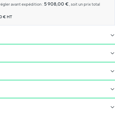
5 908,00 €
régler avant expédition :
, soit un prix total
00
€ HT