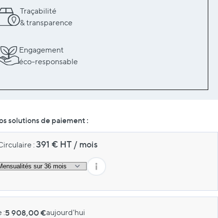
Traçabilité
& transparence
Engagement
éco-responsable
s solutions de paiement :
391
€ HT
/
mois
irculaire :
 :
5 908,00 €
aujourd'hui