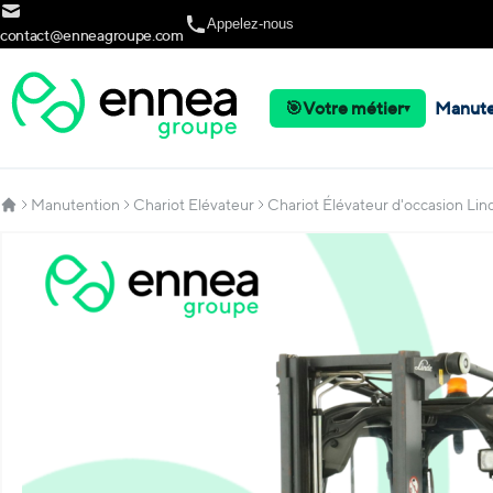
Allez au contenu
Appelez-nous
contact@enneagroupe.com
🎯
Votre métier
Manute
▾
Manutention
Chariot Elévateur
Chariot Élévateur d'occasion Lin