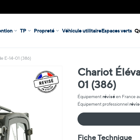
ntion
TP
Propreté
Véhicule utilitaire
Espaces verts
Qu
de E-14-01 (386)
Chariot Éléva
01 (386)
révisé
Équipement
en France a
révis
Équipement professionnel
Fiche Technique