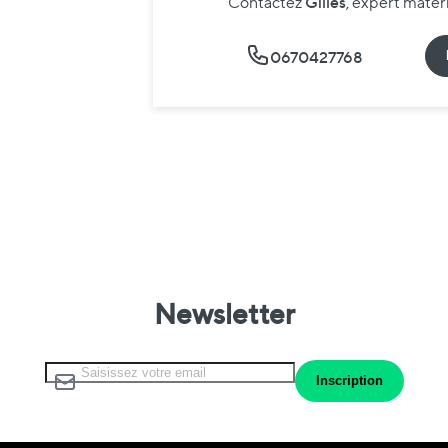
Gilles
Contactez
, expert maté
0670427768
Newsletter
Inscription à notre lettre d’information :
Inscription