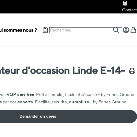
Contact
Rechercher
i sommes nous ?
Recherch
Mon c
Mon
teur d'occasion Linde E-14-
Impr
VGP certifiée
vec
. Prêt à l’emploi, fiable et sécurisé – by Ennea Groupe
é
experts
durabilité
par nos
. Fiabilité, sécurité,
– by Ennea Groupe
Demander un devis