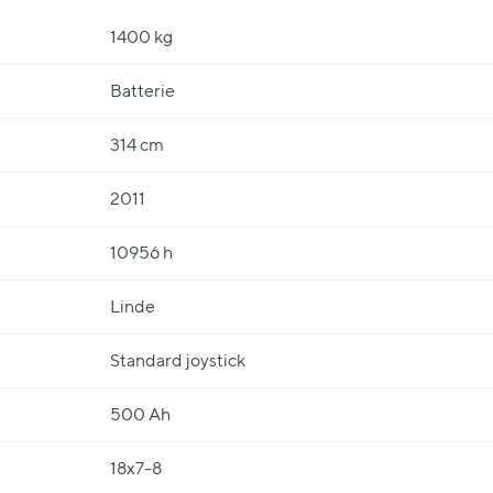
1400 kg
Batterie
314 cm
2011
10956 h
Linde
Standard joystick
500 Ah
18x7-8