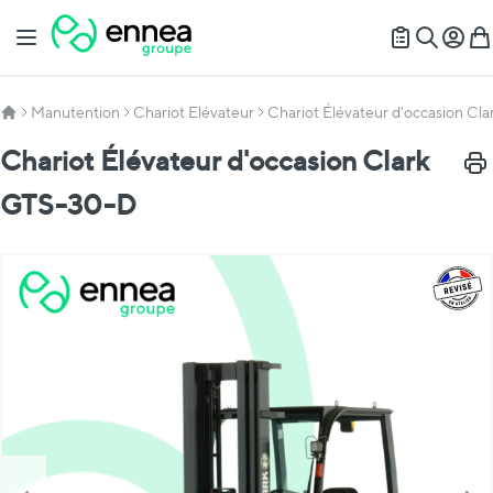
Allez au contenu
Basculer la navigation
Mon c
Mon
Recherch
Manutention
Chariot Elévateur
Chariot Élévateur d'occasion C
Chariot Élévateur d'occasion Clark
Impr
GTS-30-D