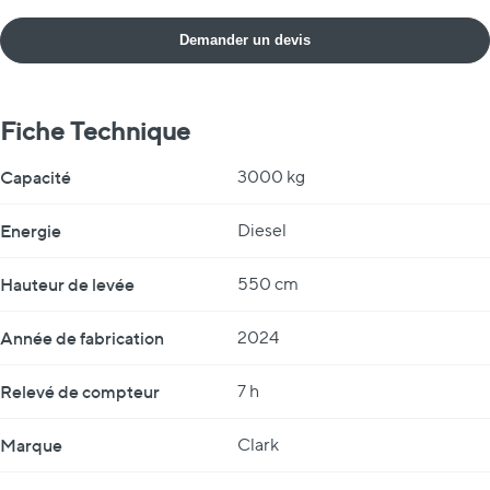
Demander un devis
Fiche Technique
Fiche Technique
Capacité
3000 kg
Energie
Diesel
Hauteur de levée
550 cm
Année de fabrication
2024
Relevé de compteur
7 h
Marque
Clark