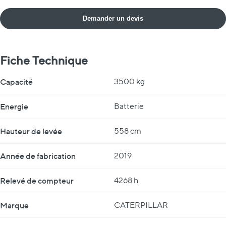
Demander un devis
Fiche Technique
Fiche Technique
Capacité
3500 kg
Energie
Batterie
Hauteur de levée
558 cm
Année de fabrication
2019
Relevé de compteur
4268 h
Marque
CATERPILLAR