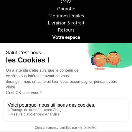
CGV
Garantie
Mentions légales
Livraison & retrait
Retours
Votre espace
Contactez nous
Mon compte
Suivi de commande
FAQ
A propos
Le reconditionnement
Reconditionnement & CO₂
Guides et conseils
Copyright © Ennea Groupe. 2025 • Tous droits réservés.