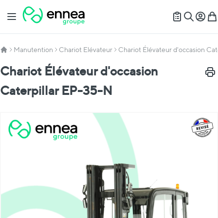
Allez au contenu
Basculer la navigation
Mon c
Mon
Recherch
Manutention
Chariot Elévateur
Chariot Élévateur d'occasion Cat
Chariot Élévateur d'occasion
Impr
Caterpillar EP-35-N