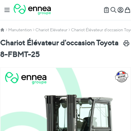
Allez au contenu
Basculer la navigation
Mon c
Mon
Recherch
Manutention
Chariot Elévateur
Chariot Élévateur d'occasion T
Chariot Élévateur d'occasion Toyota
Impr
8-FBMT-25