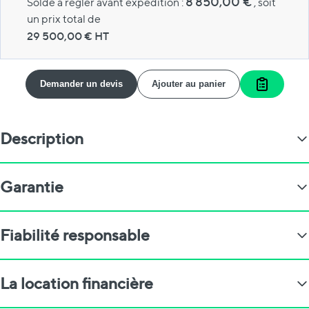
8 850,00 €
Solde à régler avant expédition :
, soit
un prix total de
29 500,00
€ HT
Demander un devis
Ajouter au panier
Ajouter a
Description
Garantie
Fiabilité responsable
La location financière