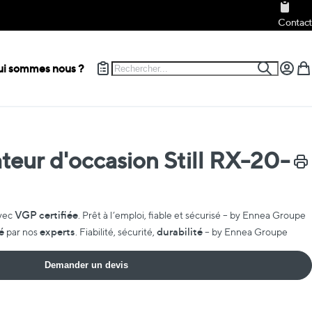
Contact
Rechercher
i sommes nous ?
Recherch
Mon c
Mon
teur d'occasion Still RX-20-
Impr
VGP certifiée
vec
. Prêt à l’emploi, fiable et sécurisé – by Ennea Groupe
é
experts
durabilité
par nos
. Fiabilité, sécurité,
– by Ennea Groupe
Demander un devis