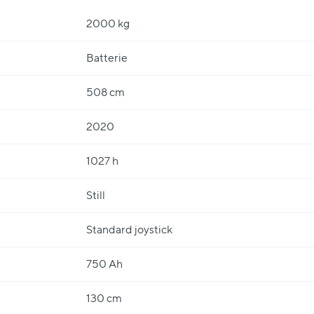
2000 kg
Batterie
508 cm
2020
1027 h
Still
Standard joystick
750 Ah
130 cm