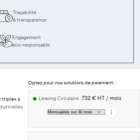
Traçabilité
& transparence
Engagement
éco-responsable
Optez pour nos solutions de paiement :
732
€ HT
/
mois
Leasing Circulaire :
 triplex à
dustrielles