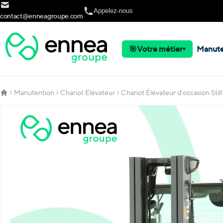
Allez au contenu
Appelez-nous
contact@enneagroupe.com
🎯
Votre métier
Manute
▾
Manutention
Chariot Elévateur
Chariot Élévateur d'occasion St