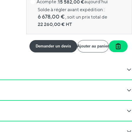
Acompte :
15 582,00 €
aujourd'hui
Solde à régler avant expédition :
6 678,00 €
, soit un prix total de
22 260,00
€ HT
Demander un devis
Ajouter au panier
Ajoute