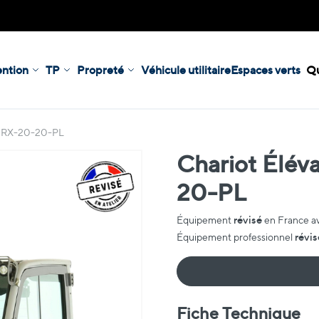
ntion
TP
Propreté
Véhicule utilitaire
Espaces verts
Qu
ill RX-20-20-PL
Chariot Éléva
20-PL
révisé
Équipement
en France a
révis
Équipement professionnel
Fiche Technique