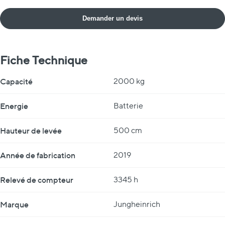
Demander un devis
Fiche Technique
Fiche Technique
Capacité
2000 kg
Energie
Batterie
Hauteur de levée
500 cm
Année de fabrication
2019
Relevé de compteur
3345 h
Marque
Jungheinrich