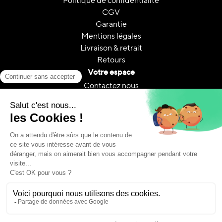
Politique de confidentialité
CGV
Garantie
Mentions légales
Livraison & retrait
Retours
Votre espace
Contactez nous
Mon compte
Suivi de commande
FAQ
A propos
Le reconditionnement
Reconditionnement & CO₂
Guides et conseils