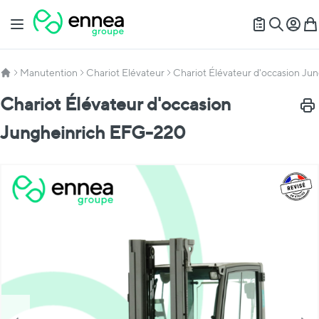
Allez au contenu
Basculer la navigation
Mon c
Mon
Recherch
Manutention
Chariot Elévateur
Chariot Élévateur d'occasion J
Chariot Élévateur d'occasion
Impr
Jungheinrich EFG-220