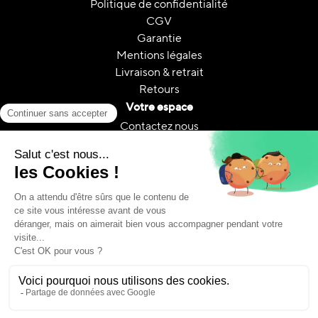
Politique de confidentialité
CGV
Garantie
Mentions légales
Livraison & retrait
Retours
Votre espace
Contactez nous
Mon compte
Suivi de commande
FAQ
A propos
Le reconditionnement
Reconditionnement & CO₂
Guides et conseils