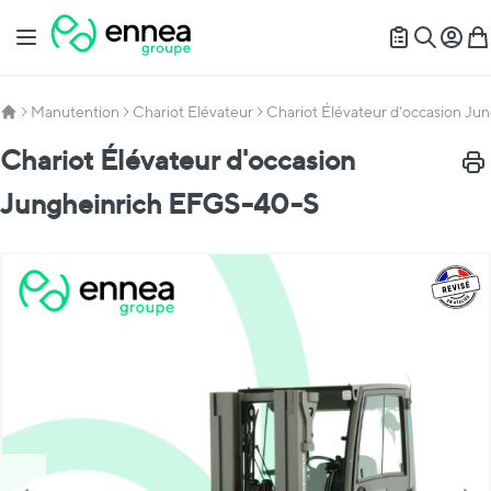
Allez au contenu
Basculer la navigation
Mon c
Mon
Recherch
Manutention
Chariot Elévateur
Chariot Élévateur d'occasion J
Chariot Élévateur d'occasion
Impr
Jungheinrich EFGS-40-S