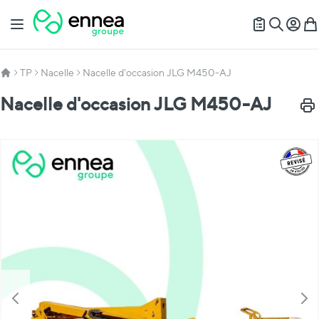
Allez au contenu
Basculer la navigation
Mon c
Mon
Recherch
TP
Nacelle
Nacelle d'occasion JLG M450-AJ
Nacelle d'occasion JLG M450-AJ
Impr