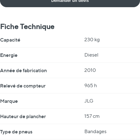
Demander un devis
Fiche Technique
Fiche Technique
Capacité
230 kg
Energie
Diesel
Année de fabrication
2010
Relevé de compteur
965 h
Marque
JLG
Hauteur de plancher
157 cm
Type de pneus
Bandages