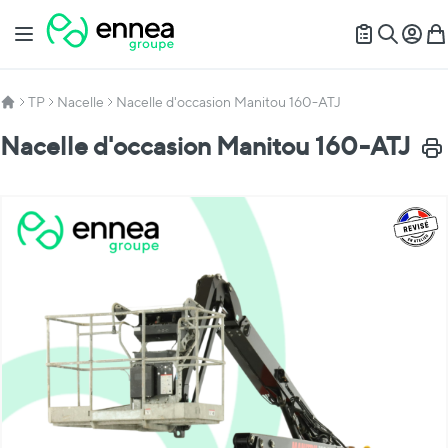
Allez au contenu
Basculer la navigation
Mon c
Mon
Recherch
TP
Nacelle
Nacelle d'occasion Manitou 160-ATJ
Nacelle d'occasion Manitou 160-ATJ
Impr