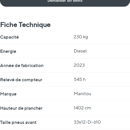
Demander un devis
Fiche Technique
Fiche Technique
Capacité
230 kg
Energie
Diesel
Année de fabrication
2023
Relevé de compteur
545 h
Marque
Manitou
Hauteur de plancher
1402 cm
Taille pneus avant
33x12-D-610