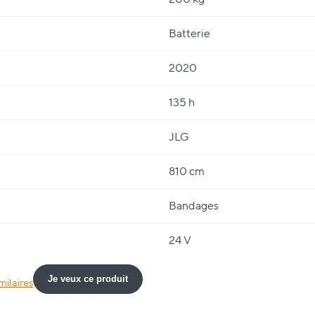
Batterie
2020
135 h
JLG
810 cm
Bandages
24 V
Je veux ce produit
milaires