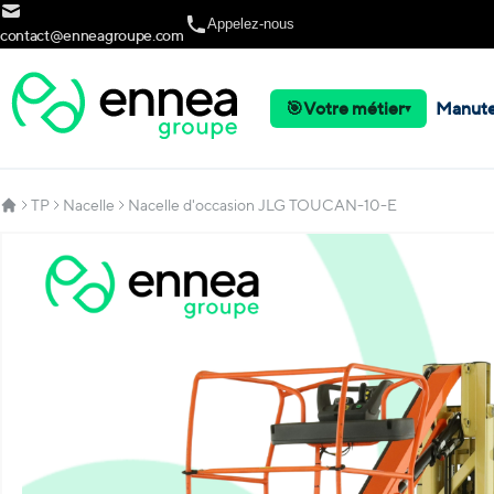
Allez au contenu
Appelez-nous
contact@enneagroupe.com
🎯
Votre métier
Manute
▾
TP
Nacelle
Nacelle d'occasion JLG TOUCAN-10-E