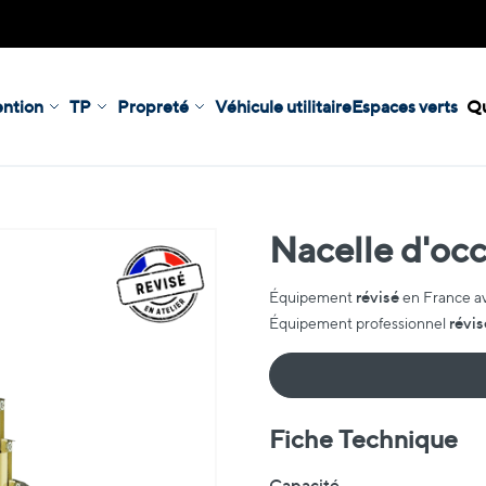
ntion
TP
Propreté
Véhicule utilitaire
Espaces verts
Qu
Nacelle d'o
révisé
Équipement
en France a
révis
Équipement professionnel
Fiche Technique
Fiche Technique
Capacité