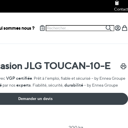
Contact
Rechercher
i sommes nous ?
Recherch
Mon c
Mon
ccasion JLG TOUCAN-10-E
Impr
VGP certifiée
vec
. Prêt à l’emploi, fiable et sécurisé – by Ennea Groupe
é
experts
durabilité
par nos
. Fiabilité, sécurité,
– by Ennea Groupe
Demander un devis
200 kg