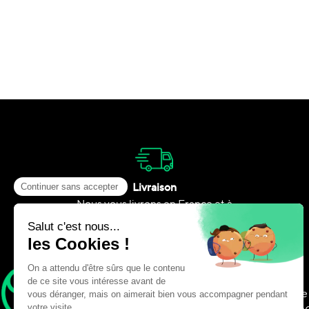
Livraison
Nous vous livrons en France et à
l’étranger
Adresse
575 Av. George