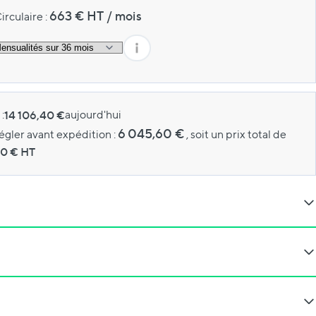
663
€ HT
/
mois
irculaire :
:
14 106,40 €
aujourd'hui
6 045,60 €
égler avant expédition :
, soit un prix total de
00
€ HT