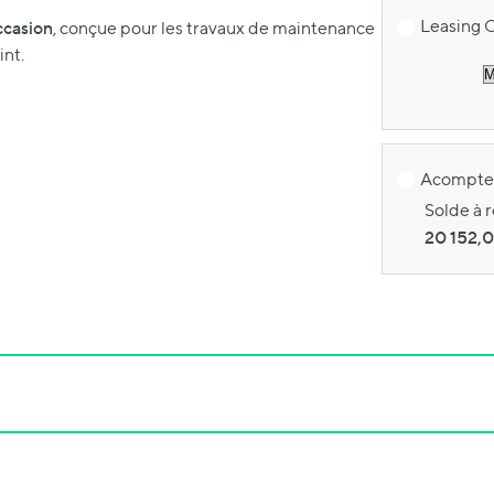
Leasing C
ccasion
, conçue pour les travaux de maintenance
int.
Acompte 
Solde à r
20 152,