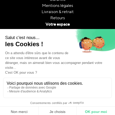
Mentions légales
Livraison & retrait
Retours
Votre espace
Contactez nous
Mon compte
Suivi de commande
FAQ
A propos
Le reconditionnement
Reconditionnement & CO₂
Guides et conseils
Copyright © Ennea Groupe. 2025 • Tous droits réservés.
Calendly | Fixez un créneau
Rappelez-moi