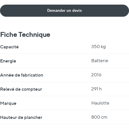
Demander un devis
Fiche Technique
Fiche Technique
Capacité
350 kg
Energie
Batterie
Année de fabrication
2016
Relevé de compteur
291 h
Marque
Haulotte
Hauteur de plancher
800 cm