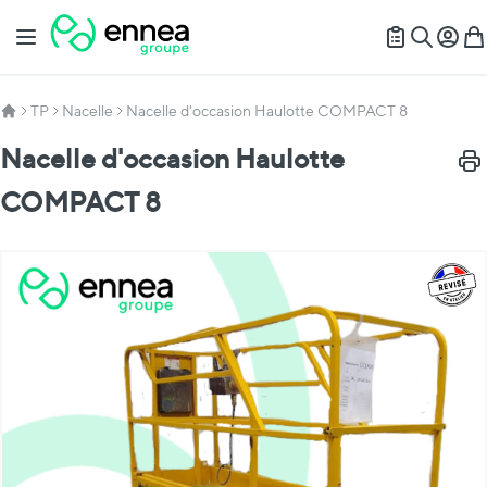
Allez au contenu
Basculer la navigation
Mon c
Mon
Recherch
TP
Nacelle
Nacelle d'occasion Haulotte COMPACT 8
Nacelle d'occasion Haulotte
Impr
COMPACT 8