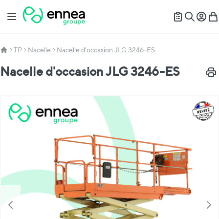
Allez au contenu
Basculer la navigation
Mon c
Mon
Recherch
TP
Nacelle
Nacelle d'occasion JLG 3246-ES
Nacelle d'occasion JLG 3246-ES
Impr