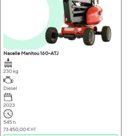
Nacelle Manitou 160-ATJ
230 kg
Diesel
2023
545 h
73 450,00
€ HT