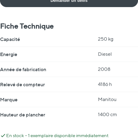
Demander un devis
Fiche Technique
Fiche Technique
Capacité
250 kg
Energie
Diesel
Année de fabrication
2008
Relevé de compteur
4186 h
Marque
Manitou
Hauteur de plancher
1400 cm
En stock – 1 exemplaire disponible immédiatement