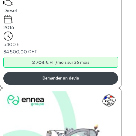
Diesel
2016
5400 h
84 500,00
€ HT
2 704
/
€ HT
mois sur 36 mois
Demander un devis