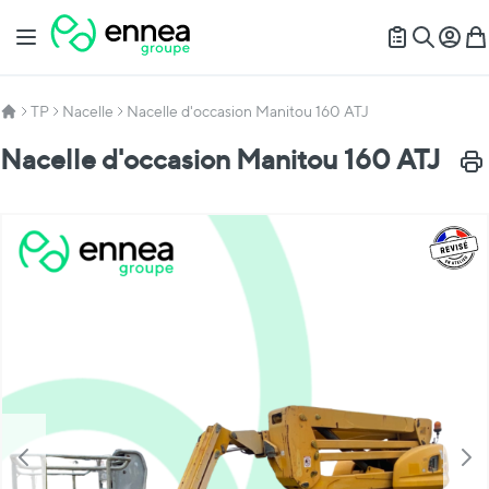
Allez au contenu
Basculer la navigation
Mon c
Mon
Recherch
TP
Nacelle
Nacelle d'occasion Manitou 160 ATJ
Nacelle d'occasion Manitou 160 ATJ
Impr