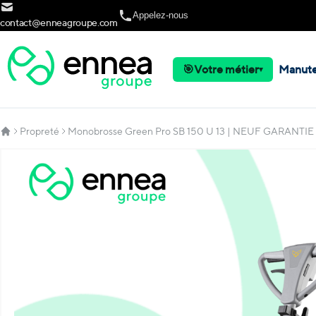
Allez au contenu
Appelez-nous
contact@enneagroupe.com
🎯
Votre métier
Manute
▾
Propreté
Monobrosse Green Pro SB 150 U 13 | NEUF GARANTIE