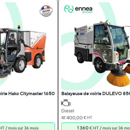
irie Hako Citymaster 1650
Balayeuse de voirie DULEVO 85
Diesel
41 400,00
€ HT
/
1 360
/
HT
mois sur 36 mois
€ HT
mois sur 36 mo