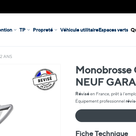
ntion
TP
Propreté
Véhicule utilitaire
Espaces verts
Qu
 2 ANS
Monobrosse G
NEUF GARAN
Révisé
en France, prêt à l'emplo
révis
Équipement professionnel
Fiche Technique