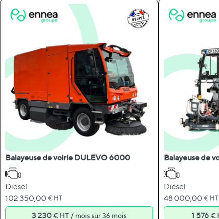
Balayeuse de voirie DULEVO 6000
Balayeuse de vo
Diesel
Diesel
102 350,00
48 000,00
€ HT
€ HT
3 230
/
1 576
€ HT
mois sur 36 mois
€ 