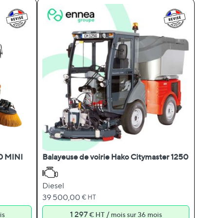
0 MINI
Balayeuse de voirie Hako Citymaster 1250
Diesel
39 500,00
€ HT
1 297
/
is
€ HT
mois sur 36 mois