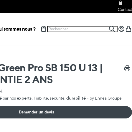
Contact
Rechercher
i sommes nous ?
Recherch
Mon c
Mon
reen Pro SB 150 U 13 |
Impr
TIE 2 ANS
i.
é
experts
durabilité
par nos
. Fiabilité, sécurité,
– by Ennea Groupe
Demander un devis