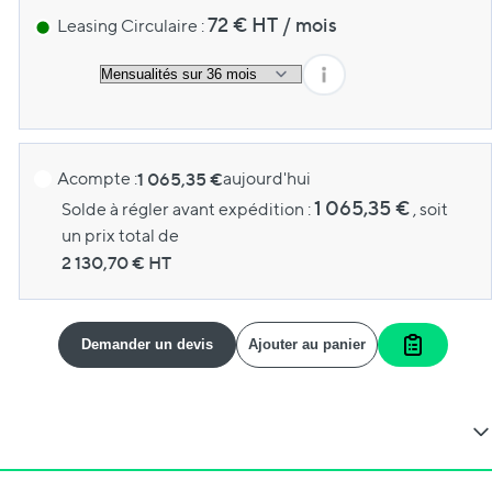
72
€ HT
/
mois
Leasing Circulaire :
Acompte :
1 065,35 €
aujourd'hui
1 065,35 €
Solde à régler avant expédition :
, soit
un prix total de
2 130,70
€ HT
Demander un devis
Ajouter au panier
Ajouter a