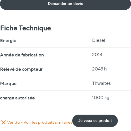
Demander un devis
Fiche Technique
Fiche Technique
Energie
Diesel
Année de fabrication
2014
Relevé de compteur
2043 h
Marque
Thwaites
charge autorisée
1000 kg
Je veux ce produit
Vendu -
Voir les produits similaires