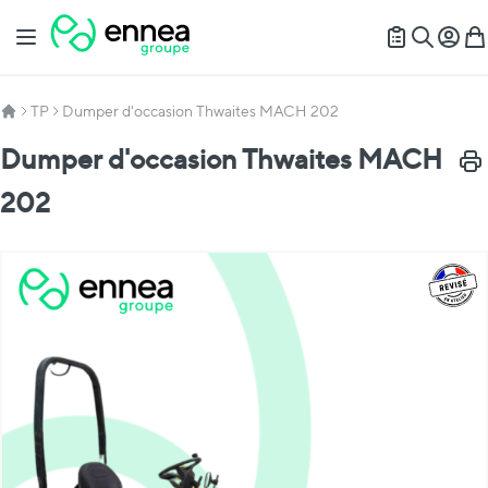
Allez au contenu
Basculer la navigation
Mon c
Mon
Recherch
TP
Dumper d'occasion Thwaites MACH 202
Dumper d'occasion Thwaites MACH
Impr
202