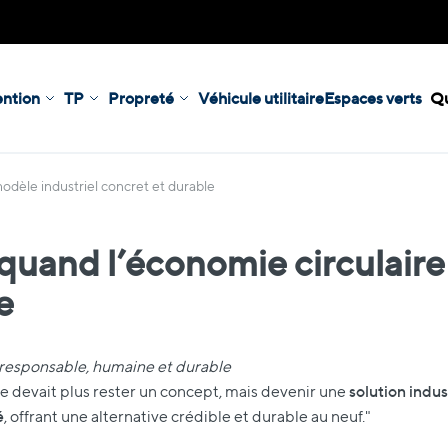
ntion
TP
Propreté
Véhicule utilitaire
Espaces verts
Qu
dèle industriel concret et durable
and l’économie circulaire
e
 responsable, humaine et durable
solution indus
e ne devait plus rester un concept, mais devenir une
é
, offrant une alternative crédible et durable au neuf."