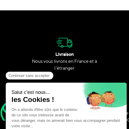
Livraison
Nous vous livrons en France et à
l’étranger
Adresse
575 Av. George
Béthune, 6240
0621091035