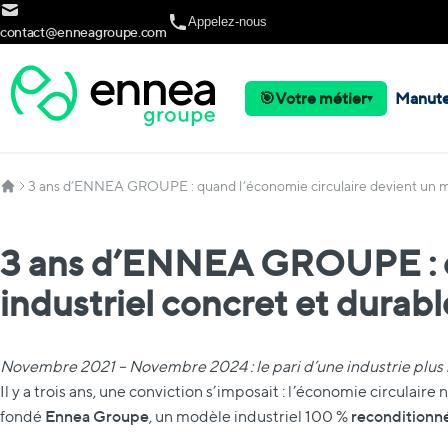
Allez au contenu
Appelez-nous
contact@enneagroupe.com
🎯
Votre métier
Manute
▾
3 ans d’ENNEA GROUPE : quand l’économie circulaire devient un mo
3 ans d’ENNEA GROUPE : qu
industriel concret et durabl
Novembre 2021 – Novembre 2024 : le pari d’une industrie plus
Il y a trois ans, une conviction s’imposait : l’économie circulair
Ennea Groupe
reconditionn
fondé
, un modèle industriel 100 %