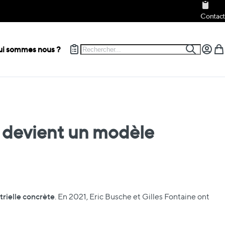
Contact
Rechercher
i sommes nous ?
Recherch
Mon c
Mon
 devient un modèle
trielle concrète
. En 2021, Eric Busche et Gilles Fontaine ont