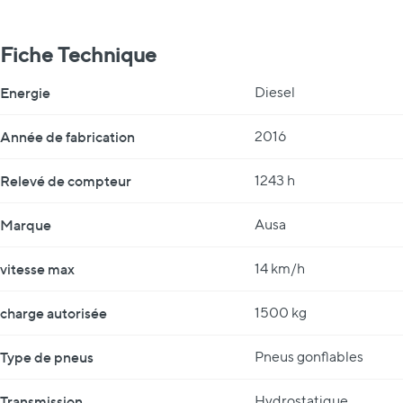
Fiche Technique
Fiche Technique
Energie
Diesel
Année de fabrication
2016
Relevé de compteur
1243 h
Marque
Ausa
vitesse max
14 km/h
charge autorisée
1500 kg
Type de pneus
Pneus gonflables
Transmission
Hydrostatique