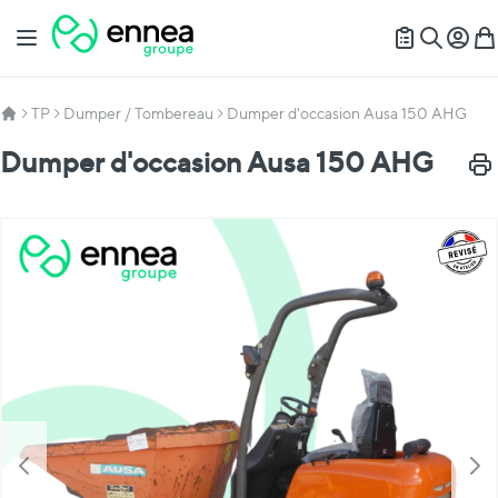
Allez au contenu
Basculer la navigation
Mon c
Mon
Recherch
TP
Dumper / Tombereau
Dumper d'occasion Ausa 150 AHG
Dumper d'occasion Ausa 150 AHG
Impr