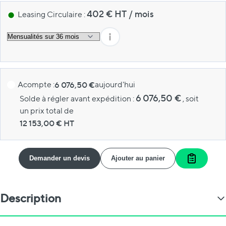
402
€ HT
/
mois
Leasing Circulaire :
Acompte :
6 076,50 €
aujourd'hui
6 076,50 €
Solde à régler avant expédition :
, soit
un prix total de
12 153,00
€ HT
Demander un devis
Ajouter au panier
Ajouter a
Description