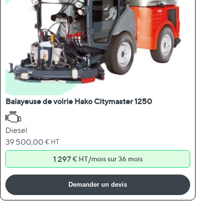
Balayeuse de voirie Hako Citymaster 1250
Diesel
39 500,00
€ HT
1 297
/
€ HT
mois sur 36 mois
Demander un devis