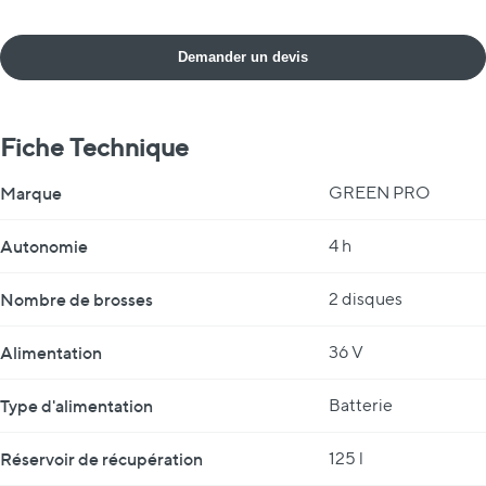
Demander un devis
Fiche Technique
Fiche Technique
Marque
GREEN PRO
Autonomie
4 h
Nombre de brosses
2 disques
Alimentation
36 V
Type d'alimentation
Batterie
Réservoir de récupération
125 l