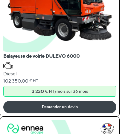
Balayeuse de voirie DULEVO 6000
Diesel
102 350,00
€ HT
3 230
/
€ HT
mois sur 36 mois
Demander un devis