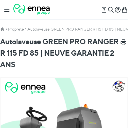
Allez au contenu
Basculer la navigation
Mon c
Mon
Recherch
Propreté
Autolaveuse GREEN PRO RANGER R 115 FD 85 | NEU
Autolaveuse GREEN PRO RANGER
Impr
R 115 FD 85 | NEUVE GARANTIE 2
ANS