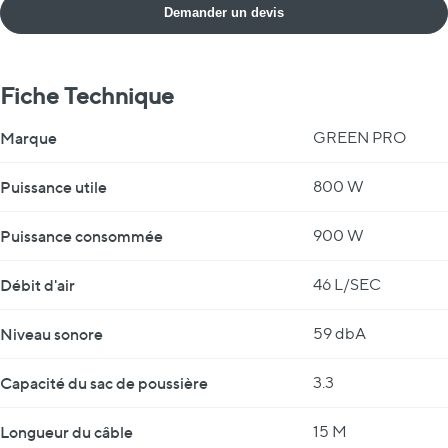
Demander un devis
Fiche Technique
Fiche Technique
Marque
GREEN PRO
Puissance utile
800 W
Puissance consommée
900 W
Débit d'air
46 L/SEC
Niveau sonore
59 dbA
Capacité du sac de poussière
3.3
Longueur du câble
15 M