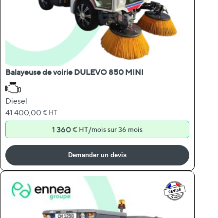
Balayeuse de voirie DULEVO 850 MINI
Diesel
41 400,00
€ HT
1 360
/
€ HT
mois sur 36 mois
Demander un devis